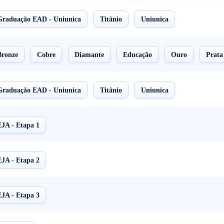
Graduação EAD - Uniunica
Titânio
Uniunica
Bronze
Cobre
Diamante
Educação
Ouro
Prata
Graduação EAD - Uniunica
Titânio
Uniunica
EJA - Etapa 1
EJA - Etapa 2
EJA - Etapa 3