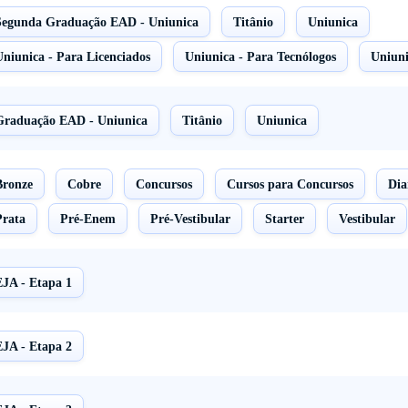
Segunda Graduação EAD - Uniunica
Titânio
Uniunica
Uniunica - Para Licenciados
Uniunica - Para Tecnólogos
Uniuni
Graduação EAD - Uniunica
Titânio
Uniunica
Bronze
Cobre
Concursos
Cursos para Concursos
Di
Prata
Pré-Enem
Pré-Vestibular
Starter
Vestibular
EJA - Etapa 1
EJA - Etapa 2