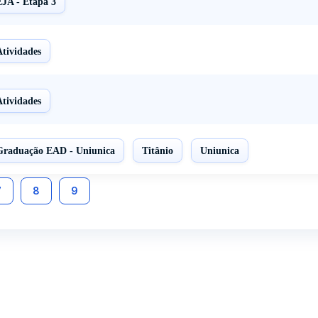
EJA - Etapa 3
Atividades
Atividades
Graduação EAD - Uniunica
Titânio
Uniunica
7
8
9