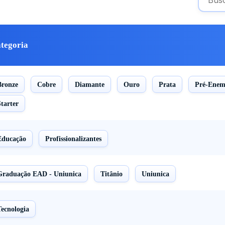
tegoria
Bronze
Cobre
Diamante
Ouro
Prata
Pré-Ene
Starter
Educação
Profissionalizantes
Graduação EAD - Uniunica
Titânio
Uniunica
Tecnologia