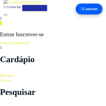
Conectar
Inscrever-se
Conectar
Toggle
navigation
Entrar Inscrever-se
Cursos
Favoritos
0
Cardápio
Principal
Cursos
Pesquisar