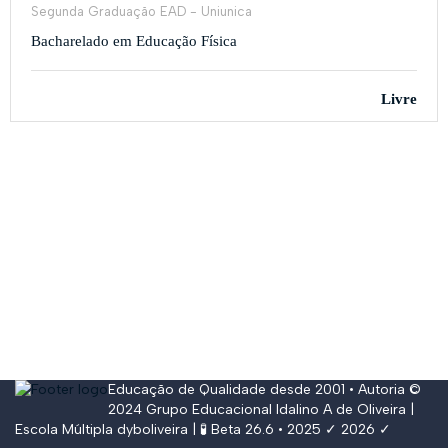
Segunda Graduação EAD - Uniunica
Bacharelado em Educação Física
Livre
Educação de Qualidade desde 2001 • Autoria ©
2024
Grupo Educacional Idalino A de Oliveira
|
Escola Múltipla
dyboliveira
| 🧪 Beta 26.6 • 2025 ✓ 2026 ✓