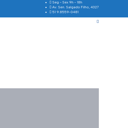
Seg - Sex 9h - 18h
Av. Sen. Salgado Filho, 4327
51 9.8559-0481