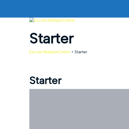
Starter
Escola Múltipla.Online
>
Starter
Starter