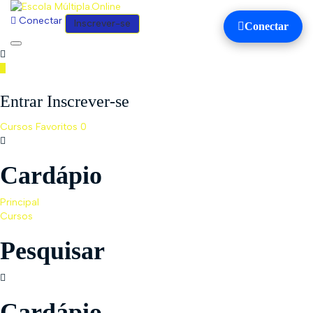
Conectar
Inscrever-se
Conectar
Toggle
navigation
Entrar Inscrever-se
Cursos
Favoritos
0
Cardápio
Principal
Cursos
Pesquisar
Cardápio