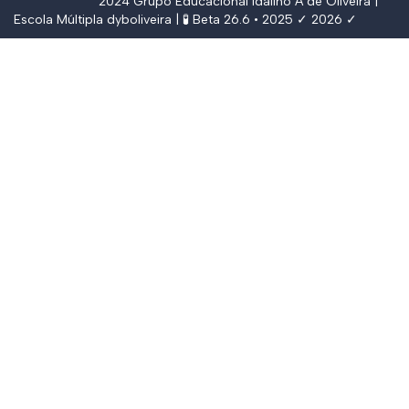
2024
Grupo Educacional Idalino A de Oliveira
|
Escola Múltipla
dyboliveira
| 🧪 Beta 26.6 • 2025 ✓ 2026 ✓
Conectar
The password must have a minimum of
8 characters of numbers and letters, contain at least 1 capital letter,
and should not exceed 20 characters
Lembrar-se de mim
Conectar
Registrar
Restaurar senha
Enviar link de recuperação