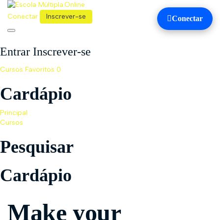
Conectar
Inscrever-se
Conectar
Toggle
navigation
Entrar Inscrever-se
Cursos
Favoritos
0
Cardápio
Principal
Cursos
Pesquisar
Cardápio
Make your