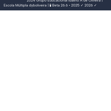
2024
Grupo Educacional Idalino A de Oliveira
|
Escola Múltipla
dyboliveira
| 🧪 Beta 26.6 • 2025 ✓ 2026 ✓
Conectar
The password must have a minimum of
8 characters of numbers and letters, contain at least 1 capital letter,
and should not exceed 20 characters
Lembrar-se de mim
Conectar
Registrar
Restaurar senha
Enviar link de recuperação