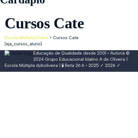
Cursos Cate
Escola Múltipla.Online
>
Cursos Cate
[eja_cursos_aluno]
Educação de Qualidade desde 2001 • Autoria ©
2024
Grupo Educacional Idalino A de Oliveira
|
Escola Múltipla
dyboliveira
| 🧪 Beta 26.6 • 2025 ✓ 2026 ✓
Conectar
The password must have a minimum of
8 characters of numbers and letters, contain at least 1 capital letter,
and should not exceed 20 characters