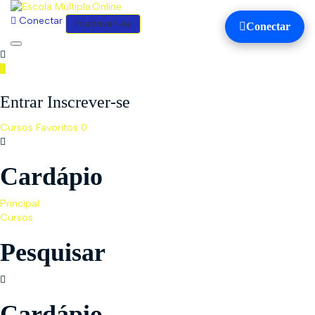
Conectar
Inscrever-se
Conectar
Toggle
navigation
Entrar Inscrever-se
Cursos
Favoritos
0
Cardápio
Principal
Cursos
Pesquisar
Cardápio